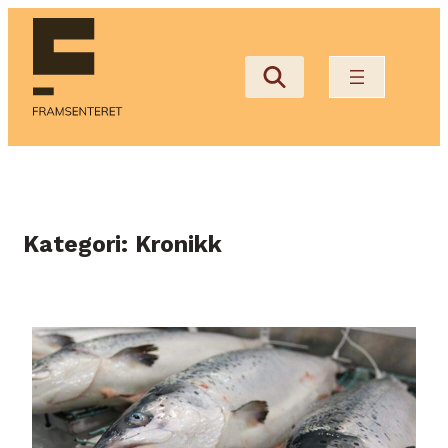
Hopp
til
innhold
Kategori:
Kronikk