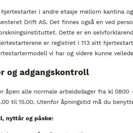
 hjertestarter i andre etasje mellom kantina o
enteret Drift AS. Det finnes også en ved pers
rskningsinstituttet. Dette er en selvforklarend
estarterene er registret i 113 sitt hjertestarter
rtestartermodell vi har og videre kunne veile
er og adgangskontroll
åpen alle normale arbeidsdager fra kl 0800 – t
.00 til 15.00. Utenfor åpningstid må du benyt
l, nyttår og påske: