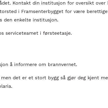
det. Kontakt din institusjon for oversikt ove
orsted i Framsenterbygget for være berettiget 
s den enkelte institusjon.
hos serviceteamet i førsteetasje.
usjon å informere om brannvernet.
men det er et stort bygg så gjør deg kjent me
laria.