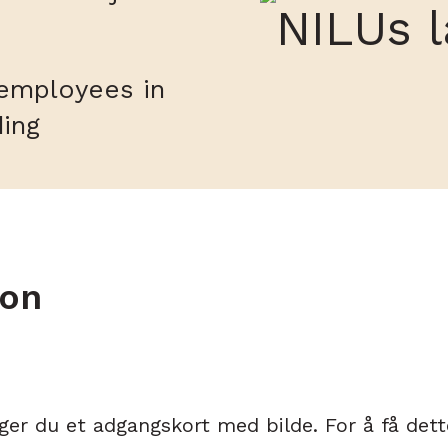
 employees in
ding
jon
ger du et adgangskort med bilde. For å få dette