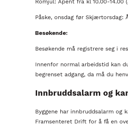
Romjul: Åpent fra kl 10.00-14.00 
Påske, onsdag før Skjærtorsdag: 
Besøkende:
Besøkende må registrere seg i re
Innenfor normal arbeidstid kan d
begrenset adgang, da må du henven
Innbruddsalarm og ka
Byggene har innbruddsalarm og kam
Framsenteret Drift for å få en ove