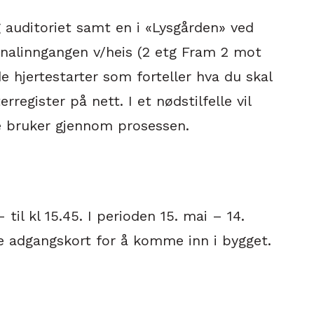
g auditoriet samt en i «Lysgården» ved
onalinngangen v/heis (2 etg Fram 2 mot
e hjertestarter som forteller hva du skal
register på nett. I et nødstilfelle vil
de bruker gjennom prosessen.
il kl 15.45. I perioden 15. mai – 14.
te adgangskort for å komme inn i bygget.