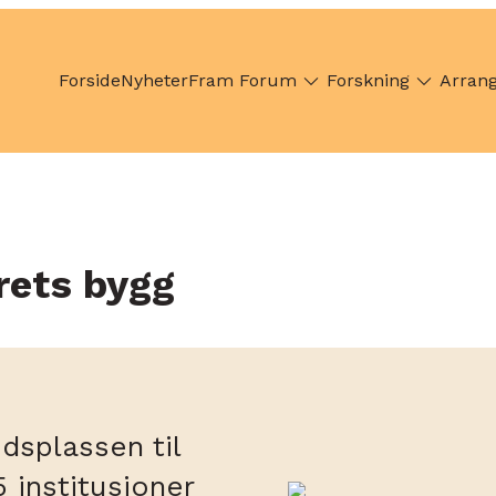
Forside
Nyheter
Fram Forum
Forskning
Arran
rets bygg
dsplassen til
 institusjoner