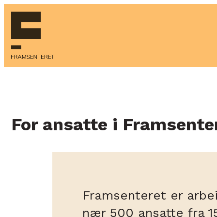
Hopp
til
innhold
For ansatte i Framsente
Framsenteret er arbei
nær 500 ansatte fra 15