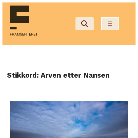
Hopp
til
innhold
Stikkord:
Arven etter Nansen