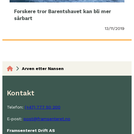
Forskere tror Barentshavet kan bli mer
sårbart
13/11/2019
Arven etter Nansen
Kontakt
Telefon:
(+47) 777 50 200
E-post:
post@framsenteret.no
Framsenteret Drift AS