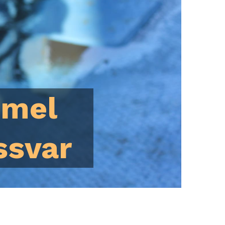
mmel
ssvar