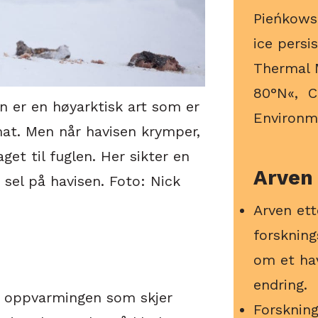
Pieńkowsk
ice persi
Thermal
80°N«, C
r en høyarktisk art som er
Environm
mat. Men når havisen krymper,
get til fuglen. Her sikter en
Arven
 sel på havisen. Foto: Nick
Arven ett
forskning
om et ha
endring.
le oppvarmingen som skjer
Forsknin