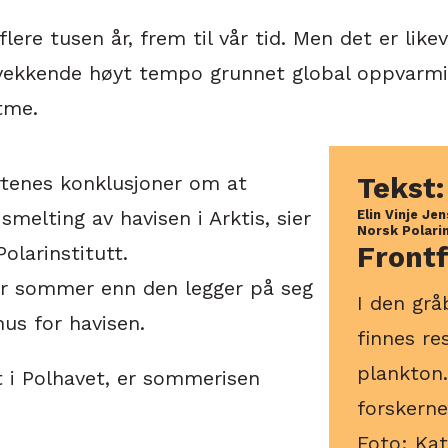
 flere tusen år, frem til vår tid. Men det er lik
ovekkende høyt tempo grunnet global oppvarmin
tme.
rtenes konklusjoner om at
Tekst:
elting av havisen i Arktis, sier
Elin Vinje Je
Norsk Polari
Frontf
olarinstitutt.
er sommer enn den legger på seg
I den gr
nus for havisen.
finnes re
plankton
t i Polhavet, er sommerisen
forskerne
Foto: Kat