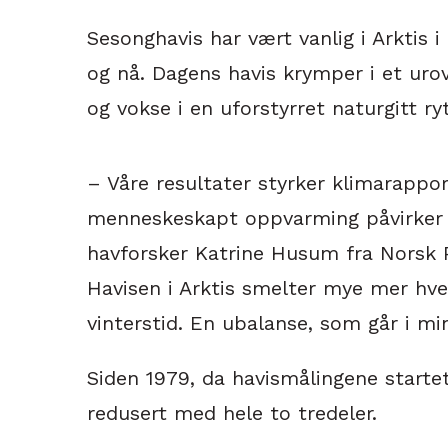
Sesonghavis har vært vanlig i Arktis i
og nå. Dagens havis krymper i et ur
og vokse i en uforstyrret naturgitt ry
– Våre resultater styrker klimarappo
menneskeskapt oppvarming påvirker sm
havforsker Katrine Husum fra Norsk P
Havisen i Arktis smelter mye mer hv
vinterstid. En ubalanse, som går i mi
Siden 1979, da havismålingene starte
redusert med hele to tredeler.