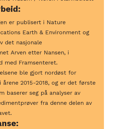
beid:
en er publisert i Nature
ations Earth & Environment og
 av det nasjonale
et Arven etter Nansen, i
d med Framsenteret.
lsene ble gjort nordøst for
i årene 2015-2018, og er det første
m baserer seg på analyser av
edimentprøver fra denne delen av
avet.
anse: