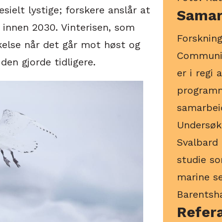
ielt lystige; forskere anslår at
Samar
 innen 2030. Vinterisen, som
Forskning
kkelse når det går mot høst og
Communic
den gjorde tidligere.
er i regi
programm
samarbei
Undersøke
Svalbard 
studie so
marine s
Barentsh
Refer