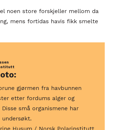
evel noen store forskjeller mellom da
g, mens fortidas havis fikk smelte
nssen
nstitutt
oto:
åbrune gjørmen fra havbunnen
ster etter fordums alger og
. Disse små organismene har
 undersøkt.
rine Husum / Norsk Polarinstitutt