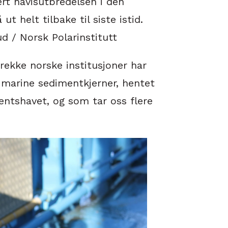
t havisutbredelsen i den
ut helt tilbake til siste istid.
d / Norsk Polarinstitutt
ekke norske institusjoner har
marine sedimentkjerner, hentet
entshavet, og som tar oss flere