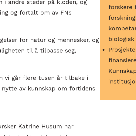
m i andre steder på kloden, og
forskere 
ing og fortalt om av FNs
forskning
kompetans
biologisk
ngelser for natur og mennesker, og
Prosjekte
ligheten til å tilpasse seg,
finansier
Kunnskaps
vi går flere tusen år tilbake i
institusj
a nytte av kunnskap om fortidens
sker Katrine Husum har