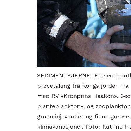
SEDIMENTKJERNE: En sedimentkj
prøvetaking fra Kongsfjorden fra 
med RV «Kronprins Haakon». Sedi
planteplankton-, og zooplankton 
grunnlinjeverdier og finne grense
klimavariasjoner. Foto: Katrine 