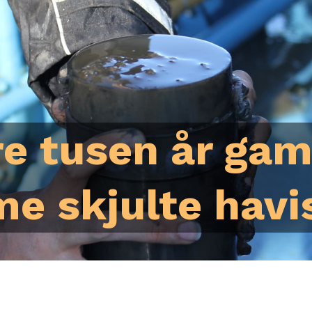
re tusen år ga
me skjulte havi