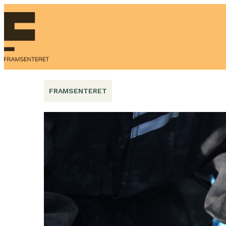
Hopp
til
innhold
FRAMSENTERET