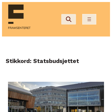
Hopp
til
innhold
Stikkord:
Statsbudsjettet