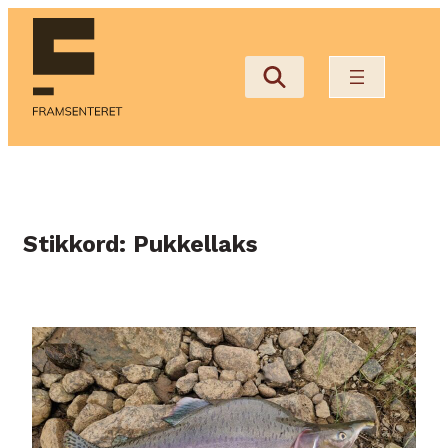
Hopp
til
innhold
Stikkord:
Pukkellaks