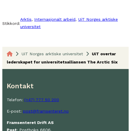
Arktis
, 
Internasjonalt arbeid
, 
UiT Norges arktiske
Stikkord:
universitet
UiT Norges arktiske universitet
UiT overtar
lederskapet for universitetsalliansen The Arctic Six
Kontakt
Telefon:
(+47) 777 50 200
E-post:
post@framsenteret.no
Framsenteret Drift AS
Post
: Postboks 6606,