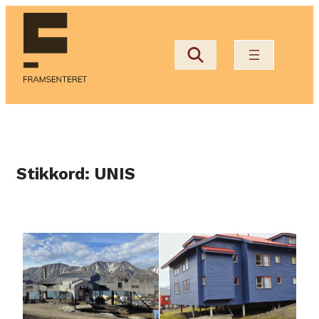
Hopp
til
innhold
Stikkord:
UNIS