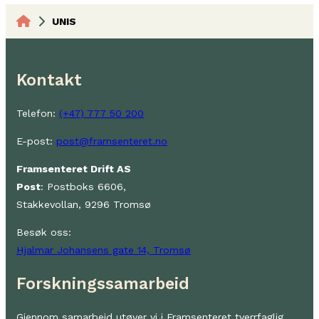
UNIS
Kontakt
Telefon:
(+47) 777 50 200
E-post:
post@framsenteret.no
Framsenteret Drift AS
Post
: Postboks 6606,
Stakkevollan, 9296 Tromsø
Besøk oss:
Hjalmar Johansens gate 14, Tromsø
Forskningssamarbeid
Gjennom samarbeid utøver vi i Framsenteret tverrfaglig