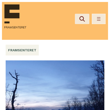
Hopp
til
innhold
FRAMSENTERET