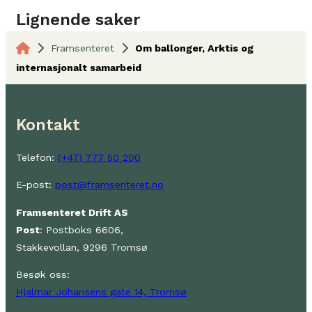
Lignende saker
Framsenteret
Om ballonger, Arktis og
internasjonalt samarbeid
Kontakt
Telefon:
(+47) 777 50 200
E-post:
post@framsenteret.no
Framsenteret Drift AS
Post
: Postboks 6606,
Stakkevollan, 9296 Tromsø
Besøk oss:
Hjalmar Johansens gate 14, Tromsø