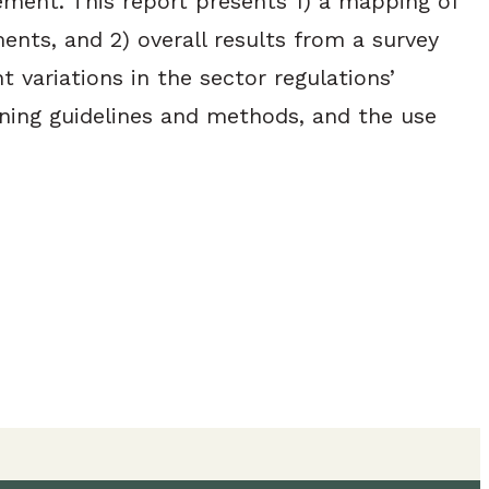
ement. This report presents 1) a mapping of
ts, and 2) overall results from a survey
variations in the sector regulations’
ning guidelines and methods, and the use