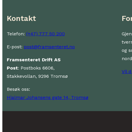
Kontakt
Fo
Telefon:
(+47) 777 50 200
Gjen
tver
E-post:
post@framsenteret.no
og s
nor
Framsenteret Drift AS
Post
: Postboks 6606,
Vil 
Stakkevollan, 9296 Tromsø
Besøk oss:
Hjalmar Johansens gate 14, Tromsø