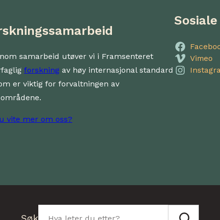
Sosiale
rskningssamarbeid
Facebo
nom samarbeid utøver vi i Framsenteret
Vimeo
rfaglig
forskning
av høy internasjonal standard
Instagr
om er viktig for forvaltningen av
dområdene.
du vite mer om oss?
Søk
Søk