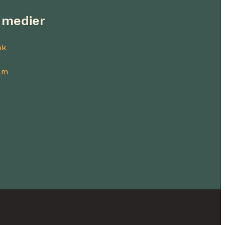
 medier
ok
am