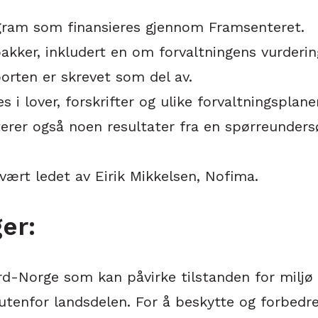
ogram som finansieres gjennom Framsenteret.
akker, inkludert en om forvaltningens vurderi
rten er skrevet som del av.
s i lover, forskrifter og ulike forvaltningspla
nterer også noen resultater fra en spørreunder
ært ledet av Eirik Mikkelsen, Nofima.
er:
-Norge som kan påvirke tilstanden for miljø og
 utenfor landsdelen. For å beskytte og forbedr