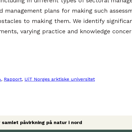
ncluding in different types of sectoral manag
d management plans for making such assessmen
cles to making them. We identify significant 
ments, varying practice and knowledge concer
A
, 
Rapport
, 
UiT Norges arktiske universitet
 samlet påvirkning på natur i nord