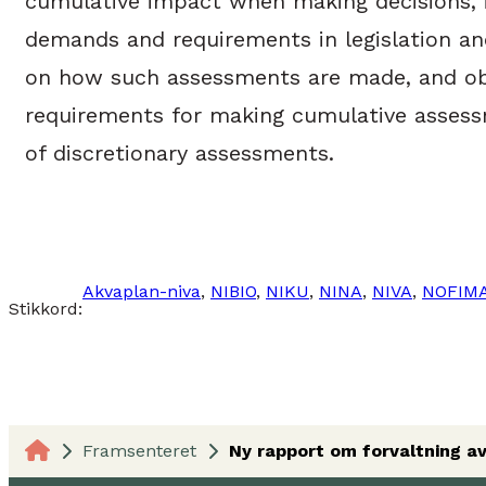
cumulative impact when making decisions, i
demands and requirements in legislation an
on how such assessments are made, and obsta
requirements for making cumulative assess
of discretionary assessments.
Akvaplan-niva
, 
NIBIO
, 
NIKU
, 
NINA
, 
NIVA
, 
NOFIM
Stikkord:
Framsenteret
Ny rapport om forvaltning av