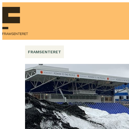
Hopp
til
innhold
FRAMSENTERET