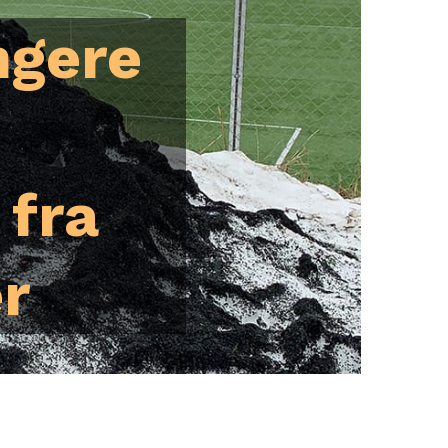
ngere
 fra
r