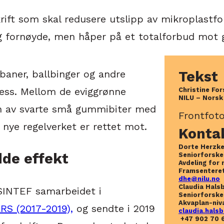
skrift som skal redusere utslipp av mikroplast
eg fornøyde, men håper på et totalforbud mot 
lbaner, ballbinger og andre
Tekst
ress. Mellom de eviggrønne
Christine Fo
NILU – Norsk 
nn av svarte små gummibiter med
Frontfoto
 nye regelverket er rettet mot.
Konta
Dorte Herzk
dde effekt
Seniorforske
Avdeling for 
Framsentere
dhe@nilu.no
Claudia Hals
 SINTEF samarbeidet i
Seniorforske
Akvaplan-niv
RS (2017-2019),
og sendte i 2019
claudia.hals
+47 902 70 