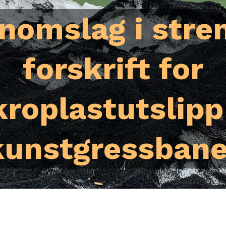
nomslag i stre
forskrift for
roplastutslipp
kunstgressbane