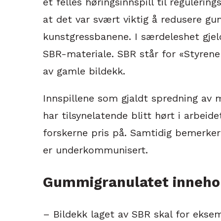
et felles høringsinnspill til regulerin
at det var svært viktig å redusere g
kunstgressbanene. I særdeleshet gje
SBR-materiale. SBR står for «Styren
av gamle bildekk.
Innspillene som gjaldt spredning av 
har tilsynelatende blitt hørt i arbeid
forskerne pris på. Samtidig bemerker 
er underkommunisert.
Gummigranulatet innehol
– Bildekk laget av SBR skal for eks