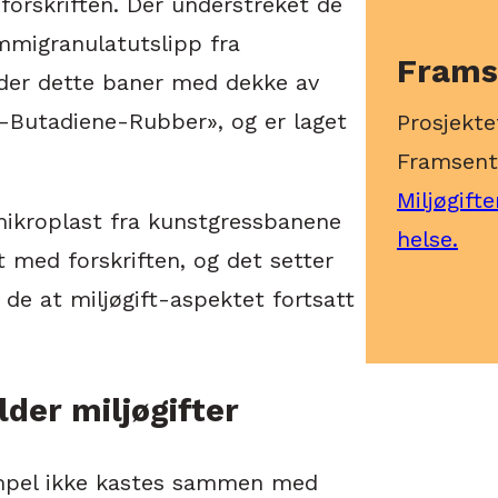
gsforskriften. Der understreket de
ummigranulatutslipp fra
Frams
lder dette baner med dekke av
e-Butadiene-Rubber», og er laget
Prosjekte
Framsente
Miljøgift
mikroplast fra kunstgressbanene
helse.
et med forskriften, og det setter
de at miljøgift-aspektet fortsatt
der miljøgifter
empel ikke kastes sammen med