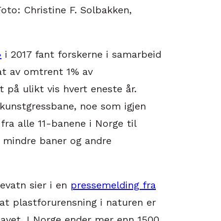
oto: Christine F. Solbakken,
»
i 2017 fant forskerne i samarbeid
at av omtrent 1% av
på ulikt vis hvert eneste år.
n kunstgressbane, noe som igjen
fra alle 11-banene i Norge til
 mindre baner og andre
evatn sier i en
pressemelding fra
at plastforurensning i naturen er
havet. I Norge ender mer enn 1500