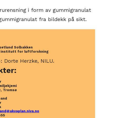
forurensning i form av gummigranulat
gummigranulat fra bildekk på sikt.
rsetlund Solbakken
institutt for luftforskning
: Dorte Herzke, NILU.
kter:
e
r
miljøkjemi
t, Tromsø
band
r
a
band@akvaplan.niva.no
655