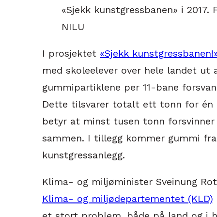
«Sjekk kunstgressbanen» i 2017. F
NILU
I prosjektet
«Sjekk kunstgressbanen!
med skoleelever over hele landet ut 
gummipartiklene per 11-bane forsvant 
Dette tilsvarer totalt ett tonn for é
betyr at minst tusen tonn forsvinner 
sammen. I tillegg kommer gummi fra
kunstgressanlegg.
Klima- og miljøminister Sveinung Rot
Klima- og miljødepartementet (KLD)
et stort problem, både på land og i 