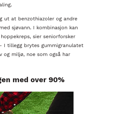
ling.
g ut at benzothiazoler og andre
t med sjøvann. I kombinasjon kan
e hoppekreps, sier seniorforsker
– I tillegg brytes gummigranulatet
hav og miljø, noe som også har
ngen med over 90%