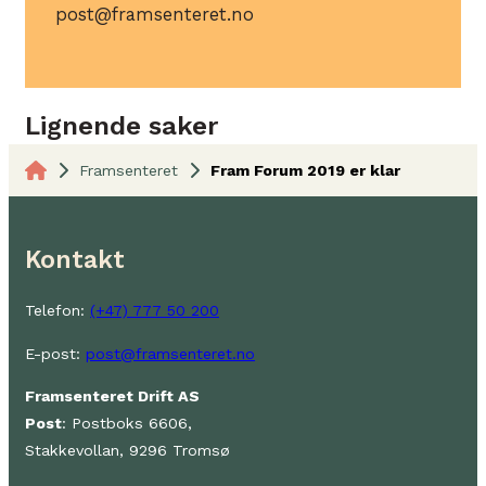
post@framsenteret.no
Lignende saker
Framsenteret
Fram Forum 2019 er klar
Kontakt
Telefon:
(+47) 777 50 200
E-post:
post@framsenteret.no
Framsenteret Drift AS
Post
: Postboks 6606,
Stakkevollan, 9296 Tromsø