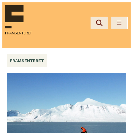
Hopp
til
innhold
FRAMSENTERET