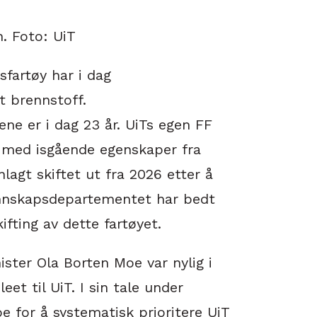
. Foto: UiT
sfartøy har i dag
t brennstoff.
ne er i dag 23 år. UiTs egen FF
 med isgående egenskaper fra
nlagt skiftet ut fra 2026 etter å
Kunnskapsdepartementet har bedt
fting av dette fartøyet.
ster Ola Borten Moe var nylig i
et til UiT. I sin tale under
e for å systematisk prioritere UiT