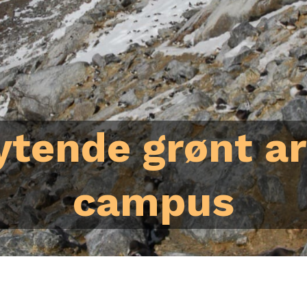
ytende grønt a
campus