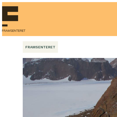
Hopp
til
innhold
FRAMSENTERET