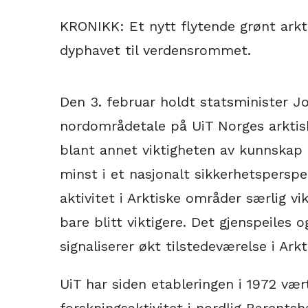
KRONIKK: Et nytt flytende grønt ark
dyphavet til verdensrommet.
Den 3. februar holdt statsminister J
nordområdetale på UiT Norges arktis
blant annet viktigheten av kunnskap o
minst i et nasjonalt sikkerhetsperspe
aktivitet i Arktiske områder særlig vi
bare blitt viktigere. Det gjenspeiles
signaliserer økt tilstedeværelse i Arkt
UiT har siden etableringen i 1972 væ
forskningsaktivitet i nordlig Barentsh