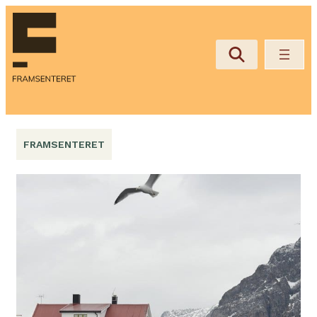
Hopp
til
innhold
FRAMSENTERET