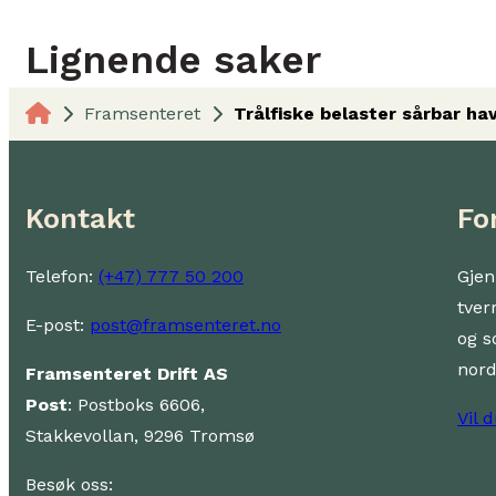
Lignende saker
Framsenteret
Trålfiske belaster sårbar h
Kontakt
Fo
Telefon:
(+47) 777 50 200
Gjen
tver
E-post:
post@framsenteret.no
og s
nor
Framsenteret Drift AS
Post
: Postboks 6606,
Vil 
Stakkevollan, 9296 Tromsø
Besøk oss: