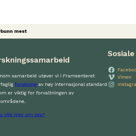
avbunn mest
Sosiale
rskningssamarbeid
Facebo
nom samarbeid utøver vi i Framsenteret
Vimeo
rfaglig
forskning
av høy internasjonal standard
Instagr
om er viktig for forvaltningen av
dområdene.
du vite mer om oss?