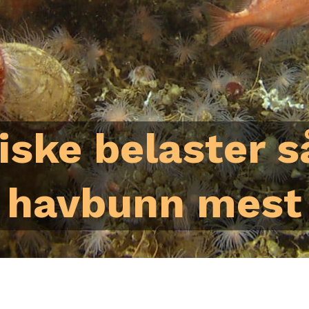
fiske belaster s
havbunn mest