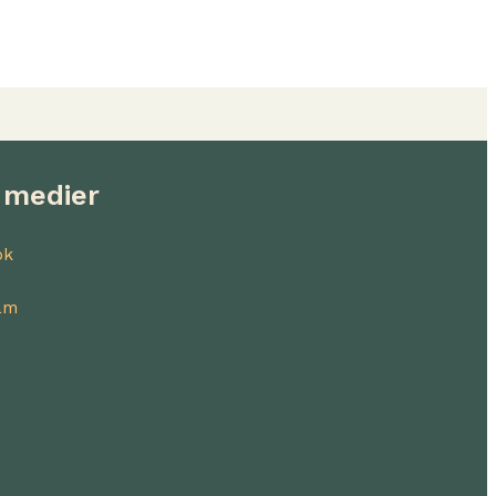
 medier
ok
am