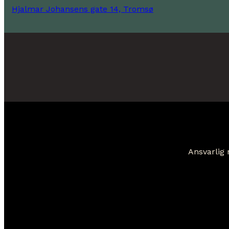
Hjalmar Johansens gate 14, Tromsø
Ansvarlig 