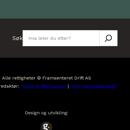
Søk
Søk
Alle rettigheter © Framsenteret Drift AS
redaktør:
Helge M. Markusson
|
Informasjonskapsler
Design og utvikling: