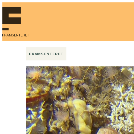
Hopp
til
innhold
FRAMSENTERET