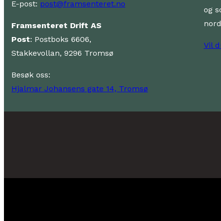
E-post:
post@framsenteret.no
og s
nor
Framsenteret Drift AS
Post
: Postboks 6606,
Vil 
Stakkevollan, 9296 Tromsø
Besøk oss:
Hjalmar Johansens gate 14, Tromsø