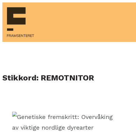
Hopp
til
innhold
Stikkord:
REMOTNITOR