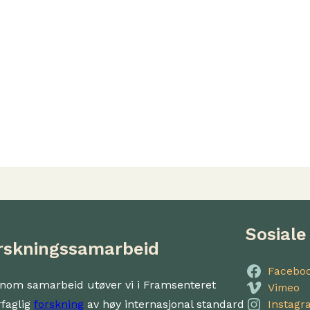
Sosiale
rskningssamarbeid
Facebo
nom samarbeid utøver vi i Framsenteret
Vimeo
rfaglig
forskning
av høy internasjonal standard
Instagr