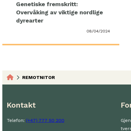
Genetiske fremskritt:
Overvåking av viktige nordlige
dyrearter
08/04/2024
REMOTNITOR
Kontakt
Fo
Telefon:
(+47) 777 50 200
Gjen
tver