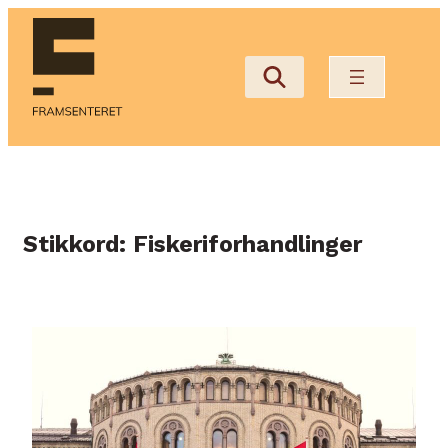
Hopp
til
innhold
Stikkord:
Fiskeriforhandlinger