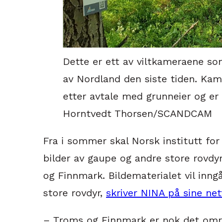
Dette er ett av viltkameraene som
av Nordland den siste tiden. Kam
etter avtale med grunneier og er
Horntvedt Thorsen/SCANDCAM
Fra i sommer skal Norsk institutt for
bilder av gaupe og andre store rovdy
og Finnmark. Bildematerialet vil inng
store rovdyr,
skriver NINA på sine nett
– Troms og Finnmark er nok det områ