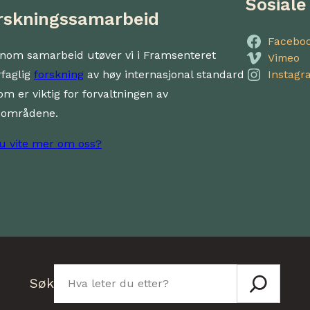
Sosiale
rskningssamarbeid
Facebo
nom samarbeid utøver vi i Framsenteret
Vimeo
rfaglig
forskning
av høy internasjonal standard
Instagr
om er viktig for forvaltningen av
dområdene.
du vite mer om oss?
Søk
Søk