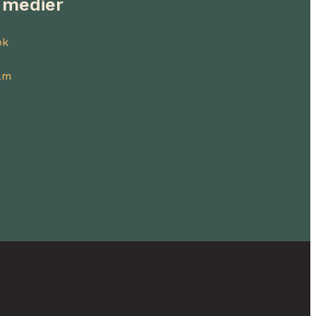
 medier
ok
am