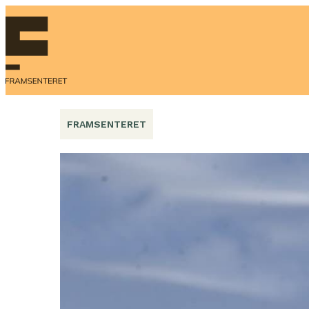
Hopp
til
innhold
FRAMSENTERET