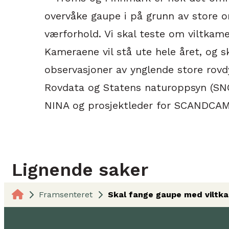
overvåke gaupe i på grunn av store o
værforhold. Vi skal teste om viltkam
Kameraene vil stå ute hele året, og sk
observasjoner av ynglende store rovdyr
Rovdata og Statens naturoppsyn (SNO)
NINA og prosjektleder for SCANDCAM
Lignende saker
Framsenteret
Skal fange gaupe med viltk