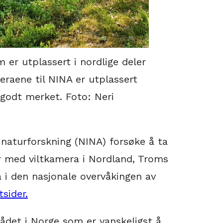
 er utplassert i nordlige deler
eraene til NINA er utplassert
 godt merket. Foto: Neri
 naturforskning (NINA) forsøke å ta
r med viltkamera i Nordland, Troms
å i den nasjonale overvåkingen av
sider.
det i Norge som er vanskeligst å