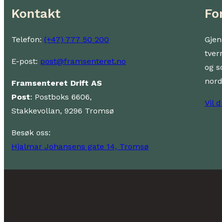
Kontakt
Fo
Telefon:
(+47) 777 50 200
Gjen
tver
E-post:
post@framsenteret.no
og s
nor
Framsenteret Drift AS
Post
: Postboks 6606,
Vil 
Stakkevollan, 9296 Tromsø
Besøk oss:
Hjalmar Johansens gate 14, Tromsø