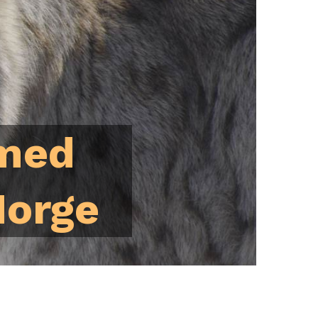
 med
Norge