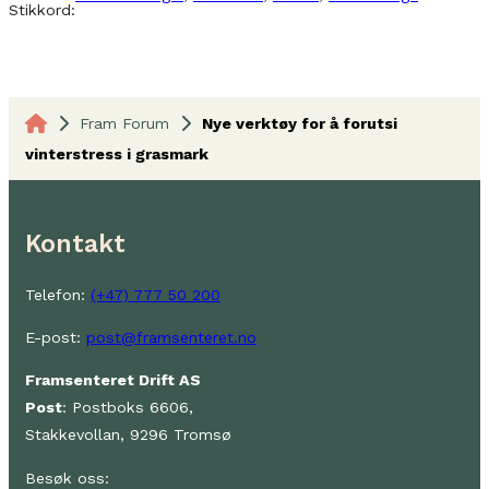
Stikkord:
Fram Forum
Nye verktøy for å forutsi
vinterstress i grasmark
Kontakt
Telefon:
(+47) 777 50 200
E-post:
post@framsenteret.no
Framsenteret Drift AS
Post
: Postboks 6606,
Stakkevollan, 9296 Tromsø
Besøk oss: