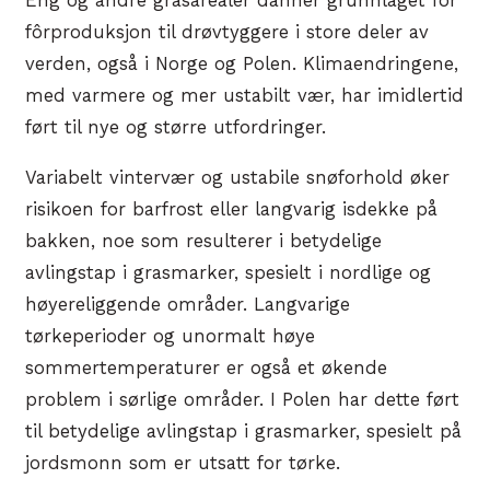
Eng og andre grasarealer danner grunnlaget for
fôrproduksjon til drøvtyggere i store deler av
verden, også i Norge og Polen. Klimaendringene,
med varmere og mer ustabilt vær, har imidlertid
ført til nye og større utfordringer.
Variabelt vintervær og ustabile snøforhold øker
risikoen for barfrost eller langvarig isdekke på
bakken, noe som resulterer i betydelige
avlingstap i grasmarker, spesielt i nordlige og
høyereliggende områder. Langvarige
tørkeperioder og unormalt høye
sommertemperaturer er også et økende
problem i sørlige områder. I Polen har dette ført
til betydelige avlingstap i grasmarker, spesielt på
jordsmonn som er utsatt for tørke.