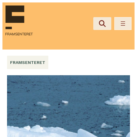
Hopp
til
innhold
FRAMSENTERET