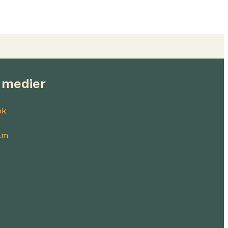
 medier
ok
am