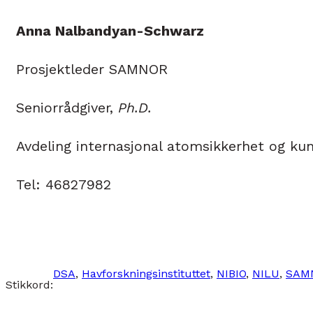
Anna Nalbandyan-Schwarz
Prosjektleder SAMNOR
Seniorrådgiver,
Ph.D.
Avdeling internasjonal atomsikkerhet og ku
Tel: 46827982
DSA
, 
Havforskningsinstituttet
, 
NIBIO
, 
NILU
, 
SAM
Stikkord: