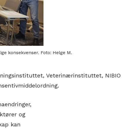
ge konsekvenser. Foto: Helge M.
ingsinstituttet, Veterinærinstituttet, NIBIO
nsentivmiddelordning.
maendringer,
ktører og
skap kan