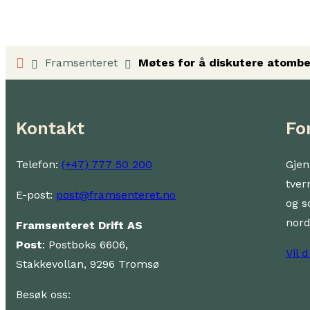
Framsenteret
Møtes for å diskutere atomb
Kontakt
Fo
Telefon:
(+47) 777 50 200
Gjen
tver
E-post:
post@framsenteret.no
og s
nor
Framsenteret Drift AS
Post
: Postboks 6606,
Vil 
Stakkevollan, 9296 Tromsø
Besøk oss: