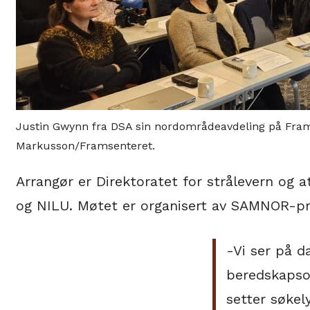
Justin Gwynn fra DSA sin nordområdeavdeling på Frams
Markusson/Framsenteret.
Arrangør er Direktoratet for strålevern og 
og NILU. Møtet er organisert av SAMNOR-pro
-Vi ser på d
beredskapsor
setter søkel