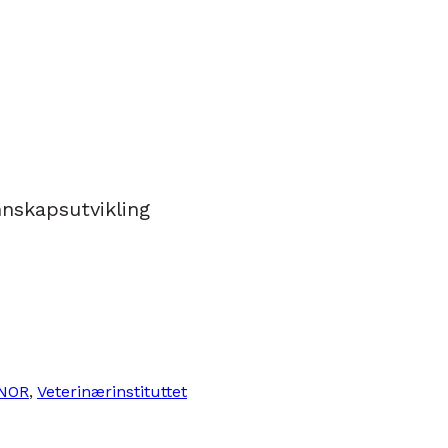
nnskapsutvikling
NOR
, 
Veterinærinstituttet