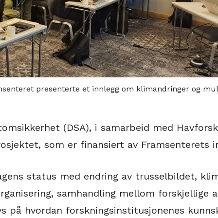
enteret presenterte et innlegg om klimandringer og muli
atomsikkerhet (DSA), i samarbeid med Havforskn
sjektet, som er finansiert av Framsenterets i
agens status med endring av trusselbildet, kli
ganisering, samhandling mellom forskjellige a
ys på hvordan forskningsinstitusjonenes kunn