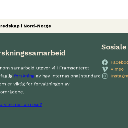
eredskap i Nord-Norge
Sosiale
rskningssamarbeid
Facebo
nom samarbeid utøver vi i Framsenteret
Vimeo
rfaglig
forskning
av høy internasjonal standard
Instagr
om er viktig for forvaltningen av
dområdene.
du vite mer om oss?