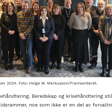
er 2024. Foto: Helge M. Markusson/Framsenteret.
isehåndtering. Beredskap og krisehåndtering sti
tidsrammer, noe som ikke er en del av forvaltn