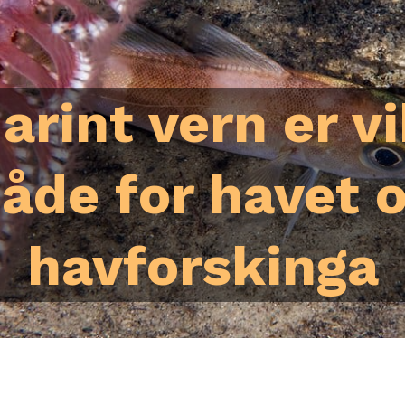
arint vern er vi
åde for havet 
havforskinga