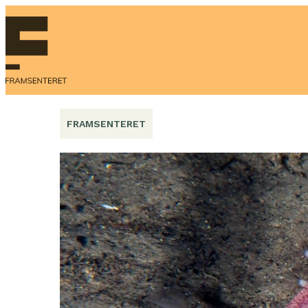
Hopp
til
innhold
FRAMSENTERET