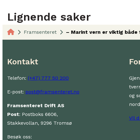
Lignende saker
Framsenteret
– Marint vern er viktig både
Kontakt
Fo
Telefon:
(+47) 777 50 200
Gjen
tver
E-post:
post@framsenteret.no
og s
nor
Framsenteret Drift AS
Post
: Postboks 6606,
Vil 
Stakkevollan, 9296 Tromsø
Besøk oss: