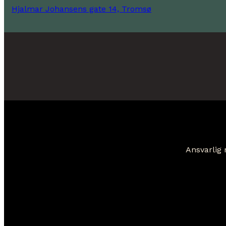
Hjalmar Johansens gate 14, Tromsø
Ansvarlig 