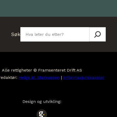
Søk
Søk
Alle rettigheter © Framsenteret Drift AS
redaktør:
Helge M. Markusson
|
Informasjonskapsler
Design og utvikling: