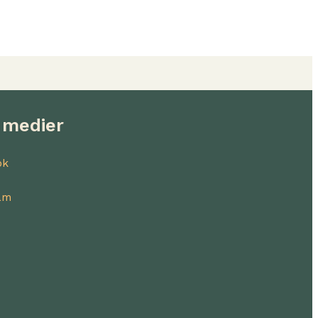
 medier
ok
am