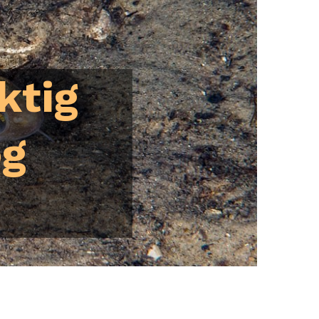
ktig
og