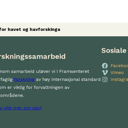
 for havet og havforskinga
Sosiale
rskningssamarbeid
Facebo
nom samarbeid utøver vi i Framsenteret
Vimeo
rfaglig
forskning
av høy internasjonal standard
Instagr
om er viktig for forvaltningen av
dområdene.
du vite mer om oss?