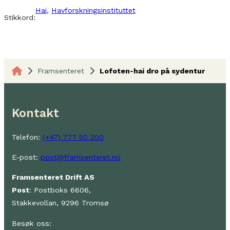
Hai
, 
Havforskningsinstituttet
Stikkord:
Framsenteret
Lofoten-hai dro på sydentur
Kontakt
Telefon:
(+47) 777 50 200
E-post:
post@framsenteret.no
Framsenteret Drift AS
Post
: Postboks 6606,
Stakkevollan, 9296 Tromsø
Besøk oss: