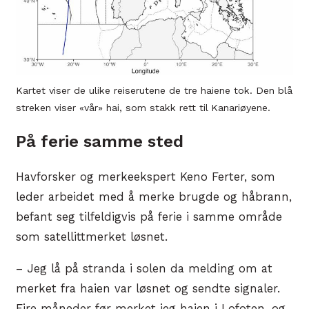
Kartet viser de ulike reiserutene de tre haiene tok. Den blå
streken viser «vår» hai, som stakk rett til Kanariøyene.
På ferie samme sted
Havforsker og merkeekspert Keno Ferter, som
leder arbeidet med å merke brugde og håbrann,
befant seg tilfeldigvis på ferie i samme område
som satellittmerket løsnet.
– Jeg lå på stranda i solen da melding om at
merket fra haien var løsnet og sendte signaler.
Fire måneder før merket jeg haien i Lofoten, og