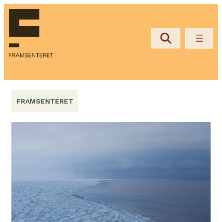
Hopp
til
innhold
FRAMSENTERET