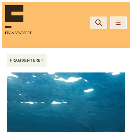
Hopp
til
innhold
FRAMSENTERET