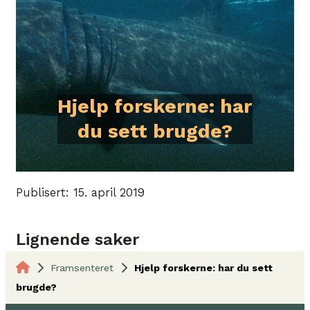
Hjelp forskerne: har
du sett brugde?
Publisert: 15. april 2019
Lignende saker
Framsenteret
Hjelp forskerne: har du sett
brugde?