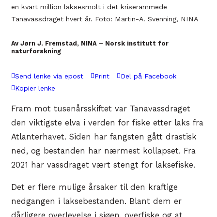
en kvart million laksesmolt i det kriserammede
Tanavassdraget hvert år. Foto: Martin-A. Svenning, NINA
Av Jørn J. Fremstad, NINA – Norsk institutt for
naturforskning
Send lenke via epost
Print
Del på Facebook
Kopier lenke
Fram mot tusenårsskiftet var Tanavassdraget
den viktigste elva i verden for fiske etter laks fra
Atlanterhavet. Siden har fangsten gått drastisk
ned, og bestanden har nærmest kollapset. Fra
2021 har vassdraget vært stengt for laksefiske.
Det er flere mulige årsaker til den kraftige
nedgangen i laksebestanden. Blant dem er
dårligere overlevelse i sjøen, overfiske og at