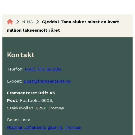
NINA
Gjedda i Tana sluker minst en kvart
million laksesmolt i året
Kontakt
Telefon:
(+47) 777 50 200
E-post:
post@framsenteret.no
Framsenteret Drift AS
Post
: Postboks 6606,
Stakkevollan, 9296 Tromsø
Besøk oss:
Hjalmar Johansens gate 14, Tromsø