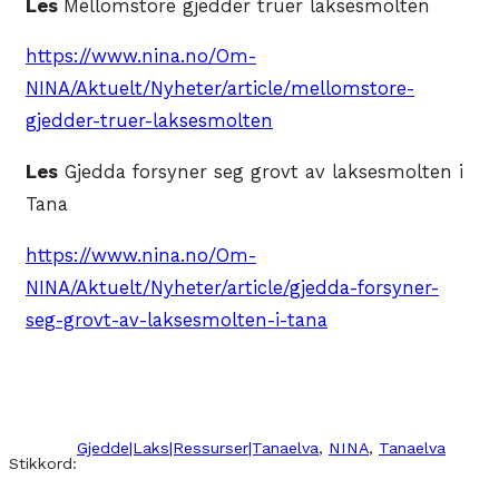
Les
Mellomstore gjedder truer laksesmolten
https://www.nina.no/Om-
NINA/Aktuelt/Nyheter/article/mellomstore-
gjedder-truer-laksesmolten
Les
Gjedda forsyner seg grovt av laksesmolten i
Tana
https://www.nina.no/Om-
NINA/Aktuelt/Nyheter/article/gjedda-forsyner-
seg-grovt-av-laksesmolten-i-tana
Gjedde|Laks|Ressurser|Tanaelva
, 
NINA
, 
Tanaelva
Stikkord: