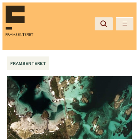
Hopp
til
innhold
FRAMSENTERET