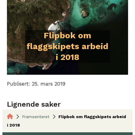
Flipbok om
flaggskipets arbeid
i 2018
Publisert: 25. mars 2019
Lignende saker
Framsenteret
Flipbok om flaggskipets arbeid
i 2018