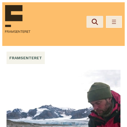
Hopp
til
innhold
FRAMSENTERET