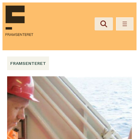
Hopp
til
innhold
FRAMSENTERET