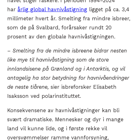
havet stiger raskere.
I perioden 1994–2024
har
årlig global havnivåstigning
ligget på ca. 3,4
millimeter hvert år. Smelting fra mindre isbreer,
som de på Svalbard, forårsaker rundt 20
prosent av den globale havnivåstigningen.
– Smelting fra de mindre isbreene bidrar nesten
like mye til havnivåstigning som de store
innlands­isene på Grønland og i Antarktis, og vil
antagelig ha stor betydning for havnivåendringer
de neste tiårene,
sier isbreforsker Elisabeth
Isaksson ved polarinstituttet
.
Konsekvensene av havnivåstigninger kan bli
svært dramatiske. Mennesker og dyr i mange
land vil kunne lide, og i første rekke vil
oversvømmelser ramme vannforsyning,