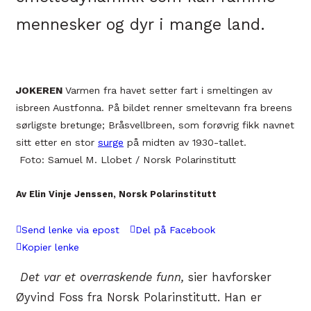
mennesker og dyr i mange land.
JOKEREN
Varmen fra havet setter fart i smeltingen av
isbreen Austfonna. På bildet renner smeltevann fra breens
sørligste bretunge; Bråsvellbreen, som forøvrig fikk navnet
sitt etter en stor
surge
på midten av 1930-tallet.
Foto: Samuel M. Llobet / Norsk Polarinstitutt
Av Elin Vinje Jenssen, Norsk Polarinstitutt
Send lenke via epost
Del på Facebook
Kopier lenke
Det var et overraskende funn,
sier havforsker
Øyvind Foss fra Norsk Polarinstitutt. Han er