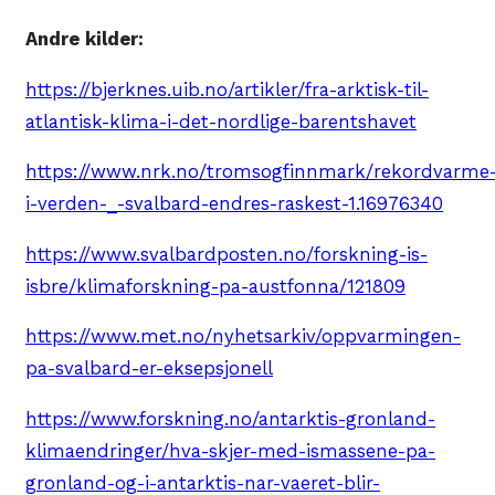
Andre kilder:
https://bjerknes.uib.no/artikler/fra-arktisk-til-
atlantisk-klima-i-det-nordlige-barentshavet
https://www.nrk.no/tromsogfinnmark/rekordvarme
i-verden-_-svalbard-endres-raskest-1.16976340
https://www.svalbardposten.no/forskning-is-
isbre/klimaforskning-pa-austfonna/121809
https://www.met.no/nyhetsarkiv/oppvarmingen-
pa-svalbard-er-eksepsjonell
https://www.forskning.no/antarktis-gronland-
klimaendringer/hva-skjer-med-ismassene-pa-
gronland-og-i-antarktis-nar-vaeret-blir-