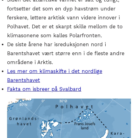
fortsetter det som en dyp havstrøm under
ferskere, lettere arktisk vann videre innover i
Polhavet. Det er et skarpt skille mellom de to
klimasonene som kalles Polarfronten.
De siste årene har isreduksjonen nord i
Barentshavet vært større enn i de fleste andre
områdene i Arktis.
Les mer om klimaskifte i det nordlige
Barentshavet
Fakta om isbreer på Svalbard