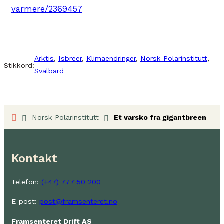
varmere/2369457
Arktis
, 
Isbreer
, 
Klimaendringer
, 
Norsk Polarinstitutt
, 
Stikkord:
Svalbard
Norsk Polarinstitutt
Et varsko fra gigantbreen
Kontakt
Telefon:
(+47) 777 50 200
E-post:
post@framsenteret.no
Framsenteret Drift AS