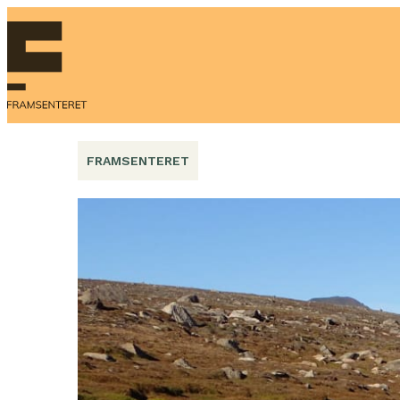
Hopp
til
innhold
FRAMSENTERET