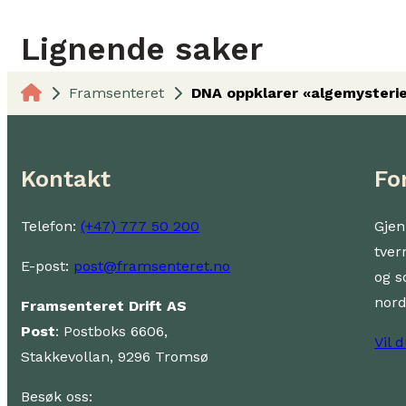
Lignende saker
Framsenteret
DNA oppklarer «algemysterie
Kontakt
Fo
Telefon:
(+47) 777 50 200
Gjen
tver
E-post:
post@framsenteret.no
og s
nor
Framsenteret Drift AS
Post
: Postboks 6606,
Vil 
Stakkevollan, 9296 Tromsø
Besøk oss: