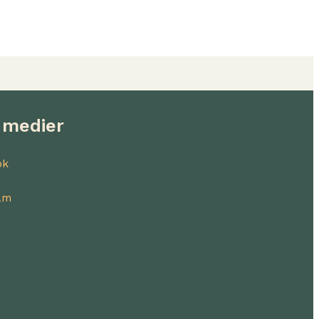
 medier
ok
am