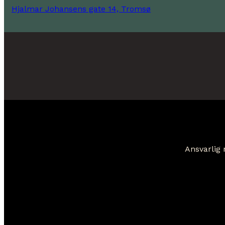
Hjalmar Johansens gate 14, Tromsø
Ansvarlig 