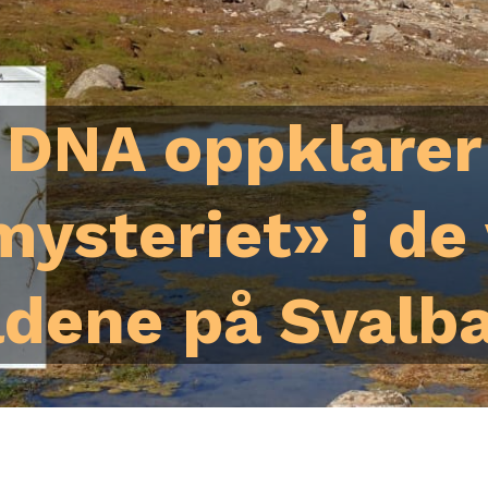
DNA oppklarer
mysteriet» i de
ldene på Svalb