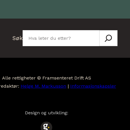
Søk
Søk
Alle rettigheter © Framsenteret Drift AS
redaktør:
Helge M. Markusson
|
Informasjonskapsler
Design og utvikling: