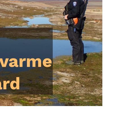
 varme
ard