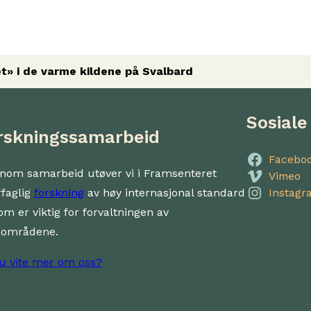
t» i de varme kildene på Svalbard
Sosiale
rskningssamarbeid
Facebo
nom samarbeid utøver vi i Framsenteret
Vimeo
rfaglig
forskning
av høy internasjonal standard
Instagr
om er viktig for forvaltningen av
dområdene.
du vite mer om oss?