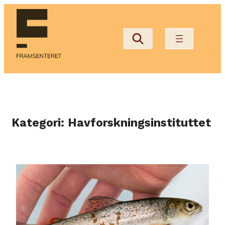
Hopp
til
innhold
Kategori:
Havforskningsinstituttet