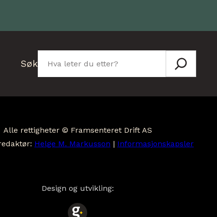
Søk
Søk
Alle rettigheter © Framsenteret Drift AS
redaktør:
Helge M. Markusson
|
Informasjonskapsler
Design og utvikling: