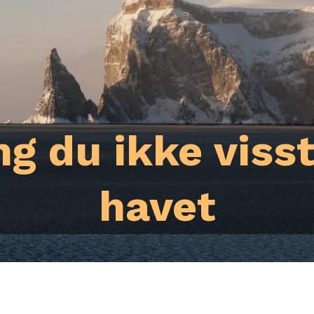
ing du ikke viss
havet