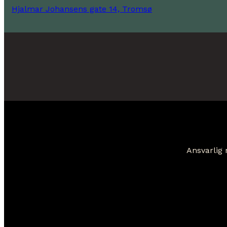
Hjalmar Johansens gate 14, Tromsø
Ansvarlig 