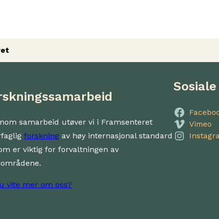
vet
Sosiale
rskningssamarbeid
Facebo
nom samarbeid utøver vi i Framsenteret
Vimeo
rfaglig
forskning
av høy internasjonal standard
Instagr
om er viktig for forvaltningen av
dområdene.
du vite mer om oss?