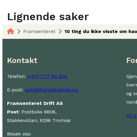
Lignende saker
Framsenteret
10 ting du ikke visste om ha
Kontakt
Fo
Telefon:
(+47) 777 50 200
Gjen
tver
E-post:
post@framsenteret.no
og s
nor
Framsenteret Drift AS
Post
: Postboks 6606,
Vil 
Stakkevollan, 9296 Tromsø
Besøk oss: