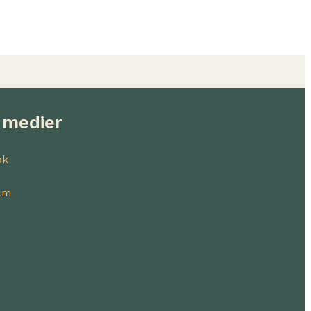
 medier
ok
am