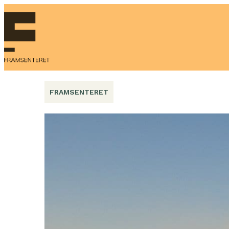
Hopp
til
innhold
FRAMSENTERET