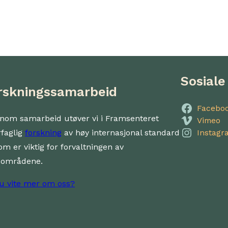
Sosiale
rskningssamarbeid
Facebo
nom samarbeid utøver vi i Framsenteret
Vimeo
rfaglig
forskning
av høy internasjonal standard
Instagr
om er viktig for forvaltningen av
dområdene.
du vite mer om oss?