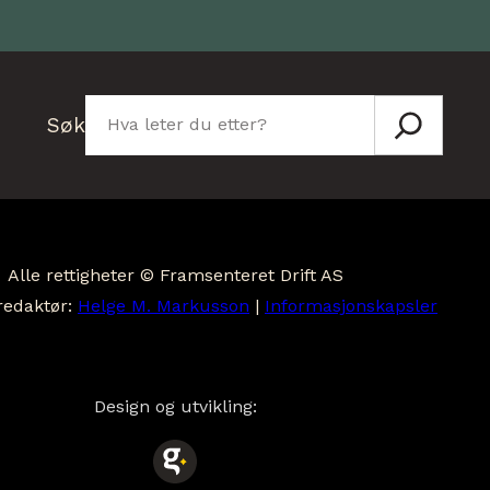
Søk
Søk
Alle rettigheter © Framsenteret Drift AS
redaktør:
Helge M. Markusson
|
Informasjonskapsler
Design og utvikling: