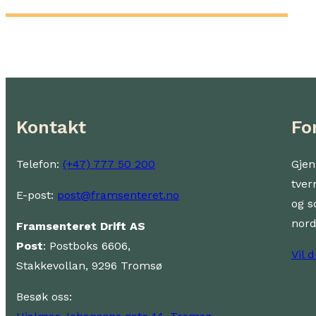
Kontakt
Fo
Telefon:
(+47) 777 50 200
Gjen
tver
E-post:
post@framsenteret.no
og s
nor
Framsenteret Drift AS
Post
: Postboks 6606,
Vil 
Stakkevollan, 9296 Tromsø
Besøk oss: