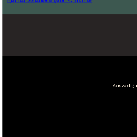
Hjalmar Johansens gate 14, Tromsø
Ansvarlig 