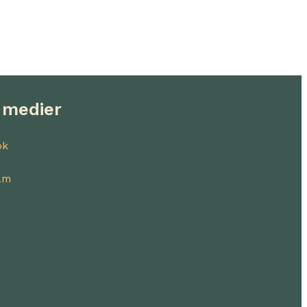
 medier
ok
am