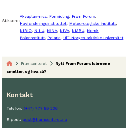
Akvaplan-niva
, 
Formidling
, 
Fram Forum
, 
Stikkord:
Havforskningsinstituttet
, 
Meteorologiske institutt
, 
NIBIO
, 
NILU
, 
NINA
, 
NIVA
, 
NMBU
, 
Norsk
Polarinstitutt
, 
Polaria
, 
UiT Norges arktiske universitet
Framsenteret
Nytt Fram Forum: Isbreene
smelter, og hva så?
Kontakt
Telefon:
(+47) 777 50 200
E-post:
post@framsenteret.no